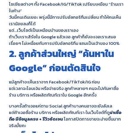
โซเชียลต่างๆ ทั้ง Facebook/IG/TikTok เปรียบเหมือน “ร้านเรา
ในห้าง”
วันนี้คนเดินเยอะ พรุ่งนี้มีการปรับอัลกอริทึมเปลี่ยน ทำให้คนเห็น
เราน้อยลงก็ได้
แต่…เว็บไซต์เป็นเหมือนบ้านของเราเอง
ถ้าเว็บเราเสิร์ชใน Google แล้วเจอ ลูกค้าก็ยังจะเจอเราเสมอ
เรื่อยๆ ไม่เหนื่อยกับการปรับอัลกอริทึม แถมเป็นเจ้าของ 100%
2. ลูกค้าส่วนใหญ่ “ค้นหาใน
Google” ก่อนตัดสินใจ
แม้ลูกค้าจะเห็นเราจาก Facebook/TikTok/IG ก่อน
แต่เวลาจะโอนเงิน หรือจ่ายจริง ลูกค้าหลายๆ คนจะไปค้นหาชื่อ
ร้าน บริการ หรือผลิตภัณท์เราใน Google อีกครั้ง
บางครั้งถ้าเจอแค่ตาม Social ลูกค้าบางคนอาจจะยังลังเล
แต่ถ้าเจอชื่อร้าน บริการ หรือผลิตภัณท์เรา ในเว็บไซต์ที่ดู
น่าเชื่อ
ถือ มีข้อมูลครบ + รีวิวชัดเจน
โอกาสปิดการขายจะง่ายขึ้นมาก
จริงมั้ยคะ