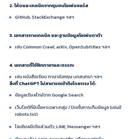
2. โค้ดและเทคนิคจากชุมชนโอเพ่นซอร์ส
GitHub, StackExchange ฯลฯ
3. เอกสารทางเทคนิค และฐานข้อมูลโอเพ่นดาต้า
เช่น Common Crawl, arXiv, OpenSubtitles ฯลฯ
4. เอกสารที่ใช้ฝึกภาษาและตรรกะ
เช่น หนังสือเรียน ภาษาอังกฤษ บทสนทนา ฯลฯ
สิ่งที่ ChatGPT ไม่สามารถเข้าถึงโดยตรง ได้:
ข้อมูลเรียลไทม์จาก Google Search
เว็บไซต์ที่มีเนื้อหาเฉพาะกลุ่ม / ปิดกั้นการเก็บข้อมูล (เช่นมี
robots.txt)
โซเชียลมีเดียส่วนตัว, LINE, Messenger ฯลฯ
ข้อมูลหลัง Login, ระบบสมาชิก, หรือแบบฟอร์ม