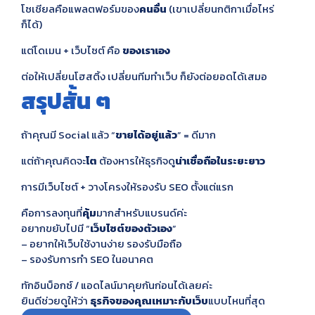
โซเชียลคือแพลตฟอร์มของ
คนอื่น
(เขาเปลี่ยนกติกาเมื่อไหร่
ก็ได้)
แต่โดเมน + เว็บไซต์ คือ
ของเราเอง
ต่อให้เปลี่ยนโฮสติ้ง เปลี่ยนทีมทำเว็บ ก็ยังต่อยอดได้เสมอ
สรุปสั้น ๆ
ถ้าคุณมี Social แล้ว “
ขายได้อยู่แล้ว
” = ดีมาก
แต่ถ้าคุณคิดจะ
โต
ต้องหารให้ธุรกิจดู
น่าเชื่อถือในระยะยาว
การมีเว็บไซต์ + วางโครงให้รองรับ SEO ตั้งแต่แรก
คือการลงทุนที่
คุ้ม
มากสำหรับแบรนด์ค่ะ
อยากขยับไปมี “
เว็บไซต์ของตัวเอง
”
– อยากให้เว็บใช้งานง่าย รองรับมือถือ
– รองรับการทำ SEO ในอนาคต
ทักอินบ็อกซ์ / แอดไลน์มาคุยกันก่อนได้เลยค่ะ
ยินดีช่วยดูให้ว่า
ธุรกิจของคุณเหมาะกับเว็บ
แบบไหนที่สุด