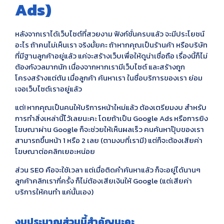
Ads)
หลังจากเราได้เว็บไซต์ที่สวยงาม ฟังก์ชั่นครบแล้ว จะมีประโยชน์
อะไร ถ้าคนไม่เห็นเรา จริงมั้ยคะ ถ้าหากคุณเป็นร้านค้า หรือบริษัท
ที่มีฐานลูกค้าอยู่แล้ว แค่จะสร้างเว็บเพื่อให้ดูน่าเชื่อถือ เรื่องนี้ก็ไม่
ต้องกังวลมากนัก เนื่องจากหากเรามีเว็บไซต์ และสร้างถูก
โครงสร้างแต่ต้น เมื่อลูกค้า ค้นหาเรา ในชื่อบริการของเรา ย่อม
เจอเว็บไซต์เราอยู่แล้ว
แต่! หากคุณเป็นคนให้บริการหน้าใหม่แล้ว ต้องเตรียมงบ สำหรับ
การทำสิ่งเหล่านี้ไว้เลยนะคะ โดยถ้าเป็น Google Ads หรือการยิง
โฆษณาผ่าน Google ก็จะช่วยให้เห็นผลเร็ว คนค้นหาปุ๊บของเรา
สามารถขึ้นหน้า 1 หรือ 2 เลย (ตามงบที่เรามี) แต่ก็จะต้องเสียค่า
โฆษณาต่อคลิกเยอะหน่อย
ส่วน SEO คือจะใช้เวลา แต่เมื่อติดคำค้นหาแล้ว ก็จะอยู่ได้นานๆ
ลูกค้าคลิกเรากี่ครั้ง ก็ไม่ต้องเสียเงินให้ Google (แต่เสียค่า
บริการให้คนทำ แค่นั้นเอง)
งบประมาณส่วนนี้สำคัญนะคะ