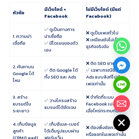
มีเว็บไซต์ +
ไม่มีเว็บไซต์ (มีแต่
หัวข้อ
Facebook
Facebook)
✅ ดูเป็นทางการ
❌ ดูเป็นเพจทั่วไป
1. ความน่า
น่าเชื่อถือ
❌ เหมือนยังไม่เป็น
เชื่อถือ
✅ มีโดเมนของตัว
ธุรกิจจริงจัง
เอง
❌ ติด SEO ยากมาก
2. ค้นหาบน
✅ ติด Google ได้
✅ เฉพาะกรณีซื้อ
Google ได้
ทั้ง SEO และ Ads
Ads แบบลิงก์ไปยัง
ไหม
เพจเท่านั้น
3. สร้าง
❌ จำกัดที่ระบบ
✅ วางโครงสร้าง
แบรนด์ใน
Facebook เปลี่ยน
แบรนด์ได้ชัดเจน
ระยะยาว
เมื่อไหร่กระทบทันที
HIDE CHATY
4. เก็บข้อมูล
✅ เก็บอีเมล-เบอร์
❌ ต้องพึ่งข้อความ
ลูกค้า
ได้เต็มรูปแบบผ่าน
หรือแชทในเพจเท่านั้น
(CRM/Lead)
ฟอร์มเว็บ