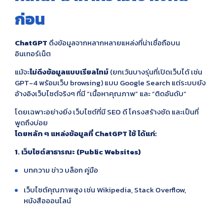
ก่อน
ChatGPT
ดึงข้อมูลจากหลากหลายแหล่งที่น่าเชื่อถือบน
อินเทอร์เน็ต
แม้จะ
ไม่ดึงข้อมูลแบบเรียลไทม์
(ยกเว้นบางรุ่นที่เปิดเว็บได้ เช่น
GPT-4 พร้อมเว็บ browsing) แบบ Google Search แต่ระบบยัง
อ้างอิงเว็บไซต์จริงๆ ที่มี “เนื้อหาคุณภาพ” และ “ติดอันดับ”
โดยเฉพาะอย่างยิ่ง เว็บไซต์ที่มี SEO ดี โครงสร้างชัด และเป็นที่
พูดถึงบ่อย
โดยหลัก ๆ แหล่งข้อมูลที่ ChatGPT ใช้ ได้แก่:
1. เว็บไซต์สาธารณะ (Public Websites)
บทความ ข่าว บล็อก คู่มือ
เว็บไซต์คุณภาพสูง เช่น Wikipedia, Stack Overflow,
หนังสือออนไลน์