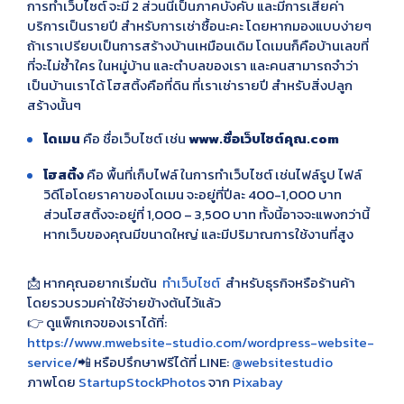
การทำเว็บไซต์ จะมี 2 ส่วนนี้เป็นภาคบังคับ และมีการเสียค่า
บริการเป็นรายปี สำหรับการเช่าซื้อนะคะ โดยหากมองแบบง่ายๆ
ถ้าเราเปรียบเป็นการสร้างบ้านเหมือนเดิม โดเมนก็คือบ้านเลขที่
ที่จะไม่ซ้ำใคร ในหมู่บ้าน และตำบลของเรา และคนสามารถจำว่า
เป็นบ้านเราได้ โฮสติ้งคือที่ดิน ที่เราเช่ารายปี สำหรับสิ่งปลูก
สร้างนั้นๆ
โดเมน
คือ ชื่อเว็บไซต์ เช่น
www.ชื่อเว็บไซต์คุณ.com
โฮสติ้ง
คือ พื้นที่เก็บไฟล์ ในการทำเว็บไซต์ เช่นไฟล์รูป ไฟล์
วิดีโอโดยราคาของโดเมน จะอยู่ที่ปีละ 400-1,000 บาท
ส่วนโฮสติ้งจะอยู่ที่ 1,000 – 3,500 บาท ทั้งนี้อาจจะแพงกว่านี้
หากเว็บของคุณมีขนาดใหญ่ และมีปริมาณการใช้งานที่สูง
📩 หากคุณอยากเริ่มต้น
ทำเว็บไซต์
สำหรับธุรกิจหรือร้านค้า
โดยรวบรวมค่าใช้จ่ายข้างต้นไว้แล้ว
👉 ดูแพ็กเกจของเราได้ที่:
https://www.mwebsite-studio.com/wordpress-website-
service/
📲 หรือปรึกษาฟรีได้ที่ LINE:
@websitestudio
ภาพโดย
StartupStockPhotos
จาก
Pixabay